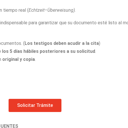
 tiempo real (
Echtzeit
–
Überweisung)
.
 indispensable para garantizar que su documento esté listo al m
ocumentos. (
Los testigos deben acudir a la cita
)
e los 5 días hábiles posteriores a su solicitud
.
en
original y copia
.
Solicitar Trámite
CUENTES