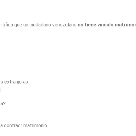
rtifica que un ciudadano venezolano
no tiene vínculo matrimon
es extranjeras
l
ía?
ra contraer matrimonio